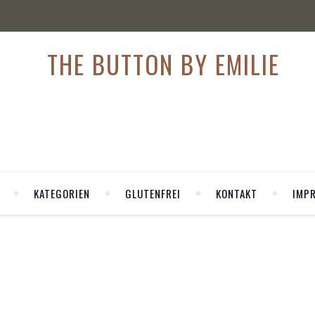
KATEGORIEN
GLUTENFREI
KONTAKT
IMP
,
GE
GLUTENFREI KOCHEN
n glutenfreies Picknick