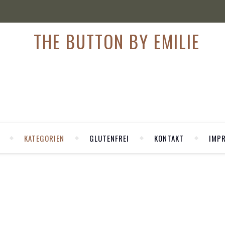
KATEGORIEN
GLUTENFREI
KONTAKT
IMP
,
FASHION
OUTFIT
für deinen Layering Look
ook vorbei. Warum wir diesen wiederkehrenden Trend lieben? Er i