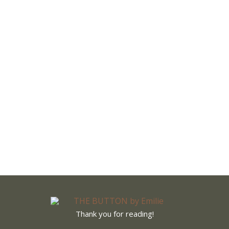
,
FASHION
OUTFIT
luse, Culotte & gesteppte Tasche
ng durch Kreuzberg haben wir die süße Boutique ‚Fräulein Sonnta
n ins solch unabhängigen Stores kaufe. Aber dieser Laden hat mich
oration. Zweitens fand ich die Auswahl an Marken und Klamotten…
6. November 2019
Thank you for reading!