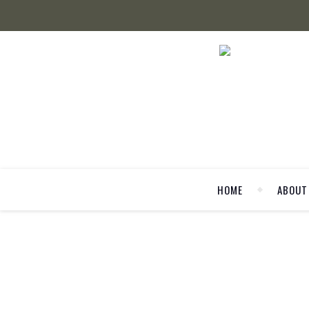
HOME
ABOUT
5 Tipps 
Im Herbst führt kein Weg an einem guten Layering L