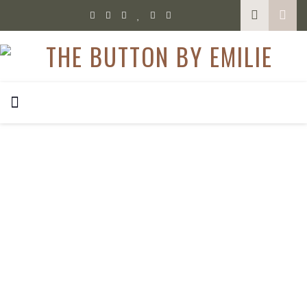
,
GLUTENFREI AUSGEHEN
GLUTENFREI LEBEN
Venedig glutenfrei erleben: Tipps und
Restaurantempfehlungen
Im Oktober führte mich meine erste Reise nach Italien nach
Venedig, glutenfrei Verreisen ist aber nochmal eine etwas
andere Herausforderung. Ich wusste, dass die Italiener sehr
weit vorne im Umgang mit Zöliakie sind. Aber meine
Erwartungen wurde sogar noch übertroffen. Neben der