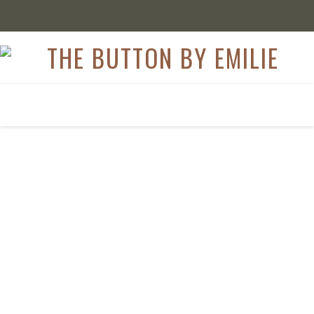
,
FASHION
OUTFIT
Everyday Look mit
Mini Handtasche
16. Juli 2020