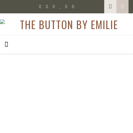
,
FOOD
GLUTENFREI KOCHEN
Glutenfreier Chia
Pudding mit
Erdnussbutter &