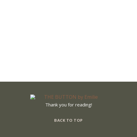
KIMONO IN LIGHT BLUE
iesem Frühjahr, aber das dürfte ja für euch seit diesem Post kein
el Geld gelassen, die haben den…
16. Mai 2015
Thank you for reading!
BACK TO TOP