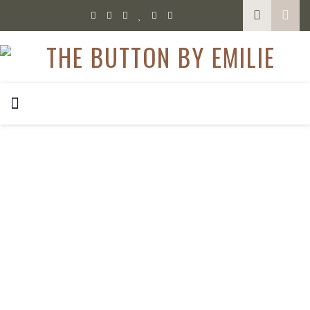
,
,
FASHION
OUTFIT
WHAT I WORE IN A WEEK
What I wore in a week #7
Leider muss das What I wore in a week Format weiterhin
ohne ein Video auskommen. Das Objektiv scheint kaputt zu
sein und ich habe nur noch ein Objektiv mit Festbrennweite,
das leider nicht für diese Aufnahmen geeignet ist. Aber es ist
natürlich auch schneller umzusetzen, morgens ’nur‘ ein Foto