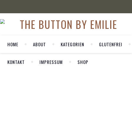
HOME
ABOUT
KATEGORIEN
GLUTENFREI
KONTAKT
IMPRESSUM
SHOP
WELCOME
,
FASHION
OUTFIT
Haar-
Herzlich Willkommen auf meinem
persönlichen Blog LA MODE ET MOI. Hier
zeige ich dir meine Outfits und nehme dich