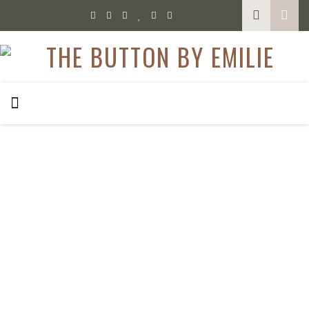
,
,
COLOGNE
FOOD
GLUTENFREI AUSGEHEN
The Great Berry – Smoothie Bowls in Köln
An The Great Berry kommt man als Kölner sowohl im
Belgischen Viertel auf Frühstückssuche als auch auf
Instagram nicht vorbei. Ich war nun schon zwei Mal dort und
möchte euch das kleine Lokal gerne vorstellen. Durch seine
Bekanntheit ist der Laden zu den typischen Uhrzeiten leider