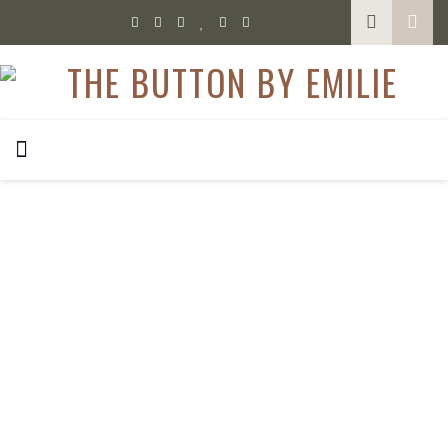
,
SPORT
WERBUNG
Skiklamotten Update 2020/21 – Was ist mir wichtig?
Mit meiner Begeisterung für das Skifahren habe ich auch
schnell Begeisterung an guten Skiklamotten gefunden. Für
jede Skisaison könnte ich mich neu eindecken. Das wäre aber
natürlich etwas übertrieben. Ich habe aber im letzten Jahr
zwei gute Skijacken gekauft und in diesem Jahr habe ich mich