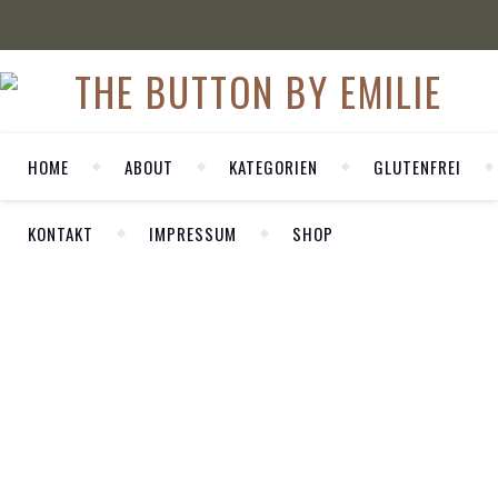
HOME
ABOUT
KATEGORIEN
GLUTENFREI
KONTAKT
IMPRESSUM
SHOP
WELCOME
,
SPORT
WERBUNG
Herzlich Willkommen auf meinem
Skiklamotten
Update 2020/21
persönlichen Blog LA MODE ET MOI. Hier
– Was ist mir
zeige ich dir meine Outfits und nehme dich
wichtig?