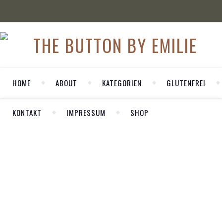
HOME
ABOUT
KATEGORIEN
GLUTENFREI
KONTAKT
IMPRESSUM
SHOP
WELCOME
,
FOOD
GLUTENFREI
KOCHEN
Herzlich Willkommen auf meinem
glutenfrei
persönlichen Blog LA MODE ET MOI. Hier