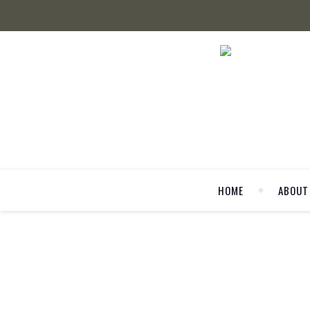
HOME
ABOUT
FOO
glutenfre
Pumpkin Spice Granola ist der optimale Weg, den Herb