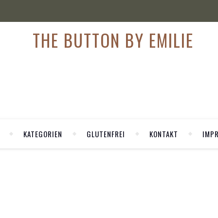
KATEGORIEN
GLUTENFREI
KONTAKT
IMP
,
D
GLUTENFREI KOCHEN
ies Pumpkin Spice Granola
stklassiker Kürbis auch in dein Frühstück zu integrieren.