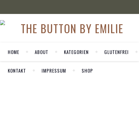
HOME
ABOUT
KATEGORIEN
GLUTENFREI
KONTAKT
IMPRESSUM
SHOP
WELCOME
,
FOOD
GLUTENFREI
Herzlich Willkommen auf meinem
KOCHEN
persönlichen Blog LA MODE ET MOI. Hier