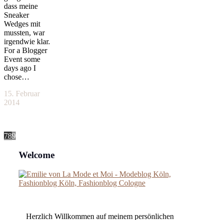
dass meine
Sneaker
Wedges mit
mussten, war
irgendwie klar.
For a Blogger
Event some
days ago I
chose…
15. Februar
2014
7
8
9
Welcome
Herzlich Willkommen auf meinem persönlichen