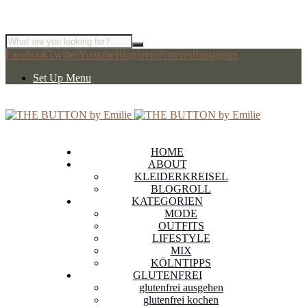
Facebook
Twitter
Youtube
Bloglovin
Pinterest
Instagram
Set Up Menu
HOME
ABOUT
KLEIDERKREISEL
BLOGROLL
KATEGORIEN
MODE
OUTFITS
LIFESTYLE
MIX
KÖLNTIPPS
GLUTENFREI
glutenfrei ausgehen
glutenfrei kochen