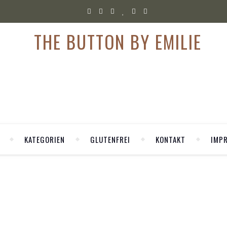
KATEGORIEN
GLUTENFREI
KONTAKT
IMP
,
,
TYLE
TRAVEL
WERBUNG
iemals in New York: Bucket List
eiseliste weit oben und doch schaffe ich es nicht, dorthin zu reis