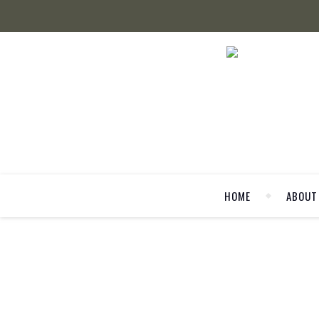
HOME
ABOUT
LIFES
Ich war noch n
New York steht schon seit einigen Jahren auf meiner R