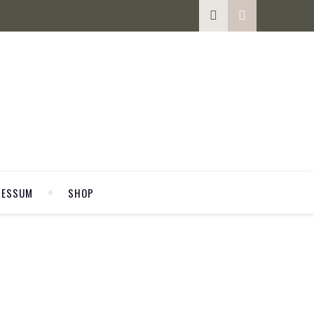
RESSUM
SHOP
WELCOME
en.