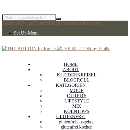
Facebook
Twitter
Youtube
Bloglovin
Pinterest
Instagram
Set Up Menu
HOME
ABOUT
KLEIDERKREISEL
BLOGROLL
KATEGORIEN
MODE
OUTFITS
LIFESTYLE
MIX
KÖLNTIPPS
GLUTENFREI
glutenfrei ausgehen
glutenfrei kochen