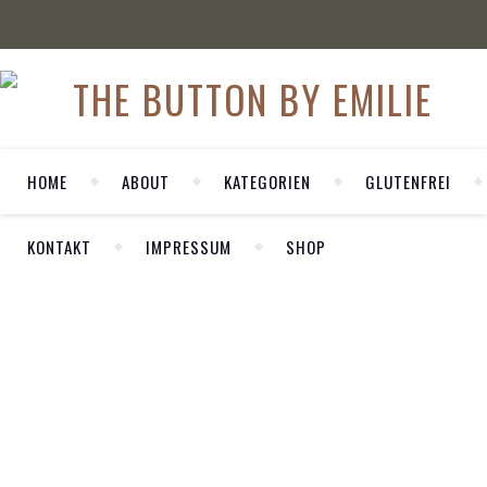
HOME
ABOUT
KATEGORIEN
GLUTENFREI
KONTAKT
IMPRESSUM
SHOP
WELCOME
,
COLOGNE
,
Herzlich Willkommen auf meinem
FOOD
persönlichen Blog LA MODE ET MOI. Hier
GLUTENFREI