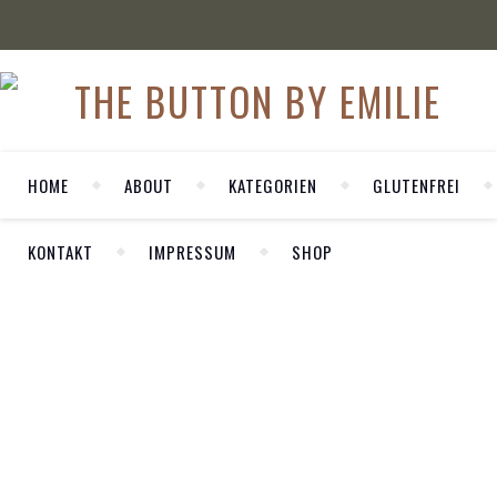
HOME
ABOUT
KATEGORIEN
GLUTENFREI
KONTAKT
IMPRESSUM
SHOP
WELCOME
LIFESTYLE
Herzlich Willkommen auf meinem
3 Pros für
persönlichen Blog LA MODE ET MOI. Hier