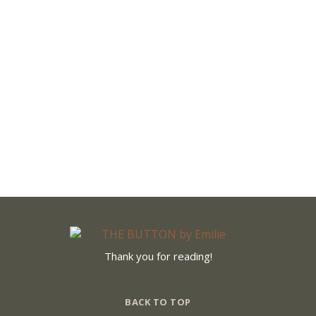
auf Instagram
nicht mehr an
den Gucci
Slippern vorbei.
Da die aber…
1. April 2017
Thank you for reading!
BACK TO TOP