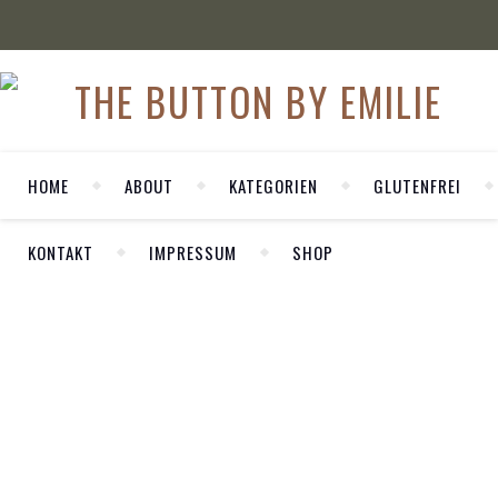
HOME
ABOUT
KATEGORIEN
GLUTENFREI
KONTAKT
IMPRESSUM
SHOP
WELCOME
,
FASHION
Herzlich Willkommen auf meinem
OUTFIT
persönlichen Blog LA MODE ET MOI. Hier
Casual