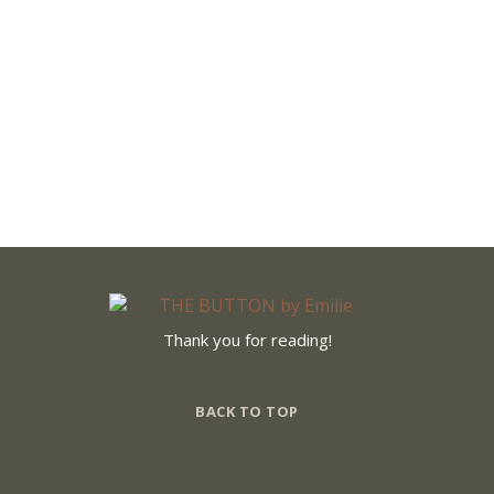
Website
einverstanden.
Zur
Datenschutzerkl
ärung
*
Thank you for reading!
BACK TO TOP