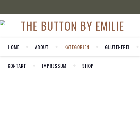
HOME
ABOUT
KATEGORIEN
GLUTENFREI
KONTAKT
IMPRESSUM
SHOP
WELCOME
LIFESTYLE
So bleiben eure
Herzlich Willkommen auf meinem
Schnittblumen
persönlichen Blog LA MODE ET MOI. Hier
länger frisch
Frische
zeige ich dir meine Outfits und nehme dich