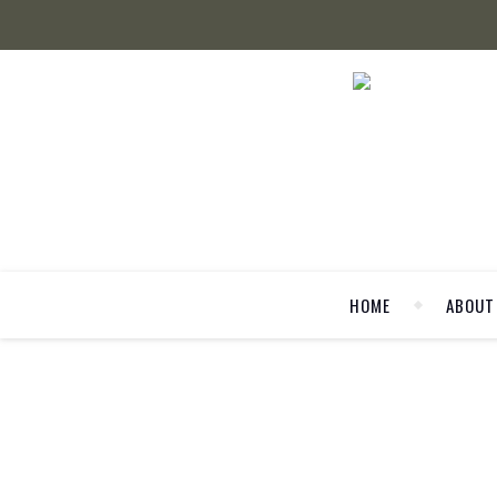
HOME
ABOUT
FAS
#MFW: Frü
Die Mailand Fashion Week ist die dritte große Mode