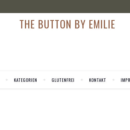
KATEGORIEN
GLUTENFREI
KONTAKT
IMP
,
HION
FASHION WEEK
hjahr Sommer Trends 2017
woche, nach New York und London. Mailand ist bekannt für pompö