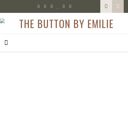
,
BEAUTY
MIXED
Meine aktuelle Pflegeroutine am Abend
Meine Haut ist momentan so gut wie seit fünfzehn Jahren
nicht mehr und das führe ich auf eine aktuelle Pflegeroutine
am Abend zurück. Ich nehme mir seit ein paar Wochen
abends viel Zeit für die Reinigung und Pflege meiner Haut.
Auch wenn ich eigentlich faul bin, habe ich eine richtige