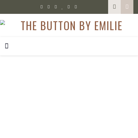
,
FASHION
OUTFIT
Sneaker mit Bast-Sohle im Rheinauhafen
Der Rheinauhafen in Köln ist für uns Blogger solch eine coole
Shooting-Location. Daher wollte ich auch unbedingt meine
neuen/alten Bast Sneaker dort shooten. Diese Schätze habe
ich im vergangenen Jahr auf Mallorca bei Stradivarius
entdeckt und ich habe mich gleich verliebt. Platea Sneaker