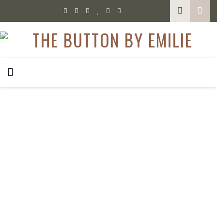
LIFESTYLE
Rückblick 05 / 2018
Im Rahmen dieses Rückblicks ist mir bewusst geworden,
dass im vergangenen Monat nur zwei Posts online
gegangen sind. Das war mir nicht bewusst, dass ich so
wenig gepostet hatte – aber irgendwie doch. Denn beruflich
ist gerade viel los bei mir, ich war in den letzten fünf Wochen
jede Woche in einer anderen Stadt. An…