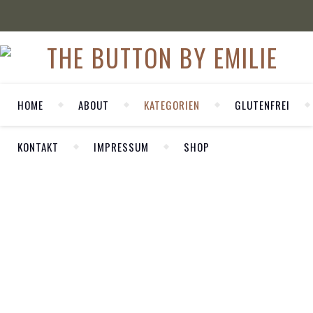
HOME
ABOUT
KATEGORIEN
GLUTENFREI
KONTAKT
IMPRESSUM
SHOP
WELCOME
FASHION
Gepunktetes
Etuikleid mit
Herzlich Willkommen auf meinem
Trenchcoat
persönlichen Blog LA MODE ET MOI. Hier
Der September
zeige ich dir meine Outfits und nehme dich